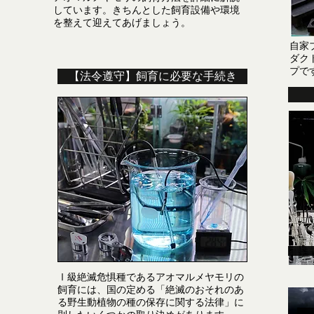
しています。きちんとした飼育設備や環境
を整えて迎えてあげましょう。
​自
ダク
プで
【法令遵守】飼育に必要な手続き
Ⅰ級絶滅危惧種であるアオマルメヤモリの
飼育には、国の定める「絶滅のおそれのあ
る野生動植物の種の保存に関する法律」に