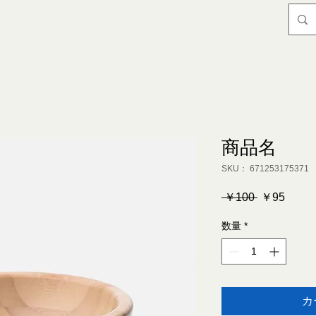
商品名
SKU： 671253175371
通
セ
 ￥100 
￥95
常
ー
数量
*
価
ル
格
価
格
カ